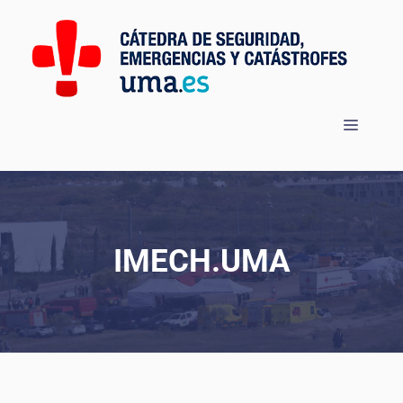
Saltar
al
contenido
Menú
IMECH.UMA