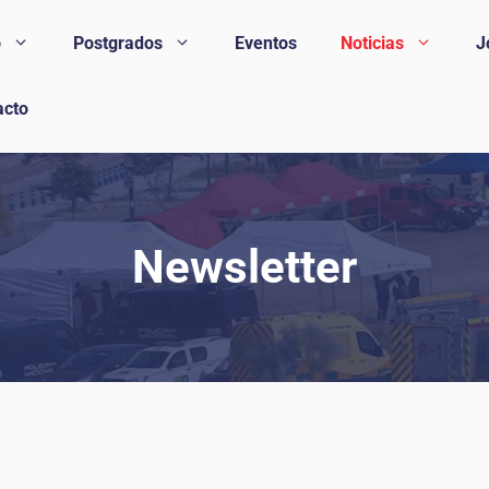
o
Postgrados
Eventos
Noticias
J
acto
Newsletter