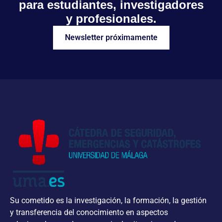
para estudiantes, investigadores
E
y profesionales.
v
Newsletter próximamente
e
n
t
o
s
Su cometido es la investigación, la formación, la gestión
y transferencia del conocimiento en aspectos