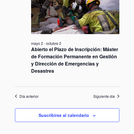
7,
c
a
g
c
2026
c
a
i
i
o
c
ó
n
i
n
a
mayo 2
-
octubre 2
d
l
ó
Abierto el Plazo de Inscripción: Máster
a
e
de Formación Permanente en Gestión
n
f
v
y Dirección de Emergencias y
e
d
i
Desastres
c
s
e
h
t
b
a
a
Día anterior
Siguiente día
.
ú
s
s
d
Suscribirse al calendario
e
q
E