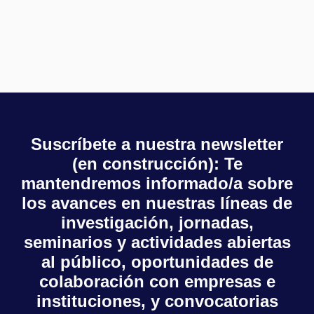
u
v
e
e
n
d
t
a
o
y
v
Suscríbete a nuestra newsletter
i
(en construcción): Te
s
mantendremos informado/a sobre
t
los avances en nuestras líneas de
investigación, jornadas,
a
seminarios y actividades abiertas
s
al público, oportunidades de
d
colaboración con empresas e
instituciones, y convocatorias
e